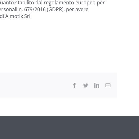
quanto stabilito dal regolamento europeo per
personali n. 679/2016 (GDPR), per avere
di Aimotix Srl.
Facebook
Twitter
LinkedIn
Email