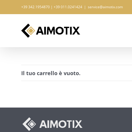
Salta
+39 342.1954870 | +39 011.0241424
|
service@aimotix.com
al
contenuto
Il tuo carrello è vuoto.