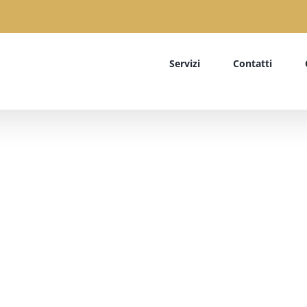
Servizi
Contatti
Author: wp_1838053